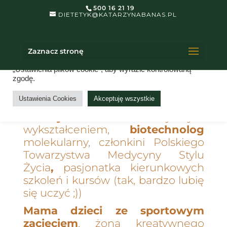
500 16 21 19
DIETETYK@KATARZYNABANAS.PL
Dbam o Twoją prywatność.
Na tej stronie internetowej używane są pliki cookies. Klikając
Zaznacz stronę
„Akceptuj wszystko”, wyrażasz zgodę na użycie
WSZYSTKICH plików cookie. Możesz jednak odwiedzić
„Ustawienia plików cookie”, aby wyrazić kontrolowaną
zgodę.
Ustawienia Cookies
Akceptuję wszystkie
Dietetyczka
z wyższym
wykształceniem,
biotechnolog
molekularny, członkini Polskiego
Towarzystwa Medycyny Stylu
Życia
,
pasjonatka kierunkowych
szkoleń i kursów (tak, bardzo lubię
się uczyć ;))
Mama dzieci ze sportowym
zacięciem
, żona kreatywnego