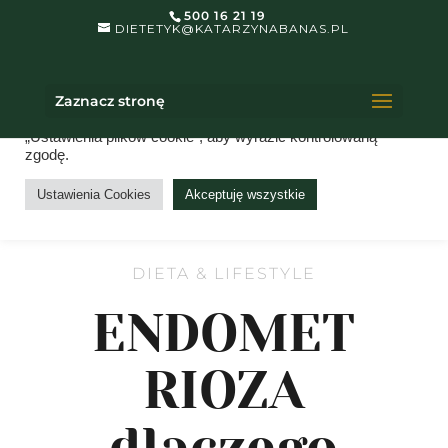
500 16 21 19
DIETETYK@KATARZYNABANAS.PL
Dbam o Twoją prywatność.
Na tej stronie internetowej używane są pliki cookies. Klikając
Zaznacz stronę
„Akceptuj wszystko”, wyrażasz zgodę na użycie
WSZYSTKICH plików cookie. Możesz jednak odwiedzić
„Ustawienia plików cookie”, aby wyrazić kontrolowaną
zgodę.
Ustawienia Cookies
Akceptuję wszystkie
DIETA & LIFESTYLE
ENDOMET
RIOZA
dlaczego