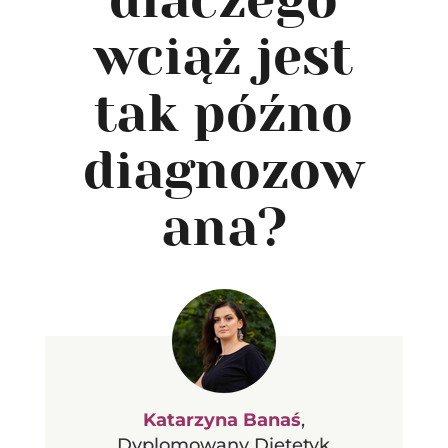
wciąż jest
tak późno
diagnozow
ana?
Katarzyna Banaś
,
Dyplomowany Dietetyk